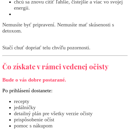
chcú sa znovu cítiť ľahšie, čistejšie a viac vo svojej
energii.
Nemusíte byť pripravení. Nemusíte mať skúsenosti s
detoxom.
Stačí chuť dopriať telu chvíľu pozornosti.
Čo získate v rámci vedenej očisty
Bude o vás dobre postarané.
Po prihlásení dostanete:
recepty
jedálničky
detailný plán pre všetky verzie očisty
prispôsobenie očíst
pomoc s nákupom