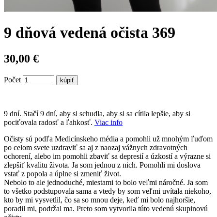
9 dňová vedená očista 369
30,00 €
Počet
9 dní. Stačí 9 dní, aby si schudla, aby si sa cítila lepšie, aby si
pociťovala radosť a ľahkosť.
Viac info
Očisty sú podľa Medicínskeho média a pomohli už mnohým ľuďom
po celom svete uzdraviť sa aj z naozaj vážnych zdravotných
ochorení, alebo im pomohli zbaviť sa depresií a úzkostí a výrazne si
zlepšiť kvalitu života. Ja som jednou z nich. Pomohli mi doslova
vstať z popola a úplne si zmeniť život.
Nebolo to ale jednoduché, miestami to bolo veľmi náročné. Ja som
to všetko podstupovala sama a vtedy by som veľmi uvítala niekoho,
kto by mi vysvetlil, čo sa so mnou deje, keď mi bolo najhoršie,
poradil mi, podržal ma. Preto som vytvorila túto vedenú skupinovú