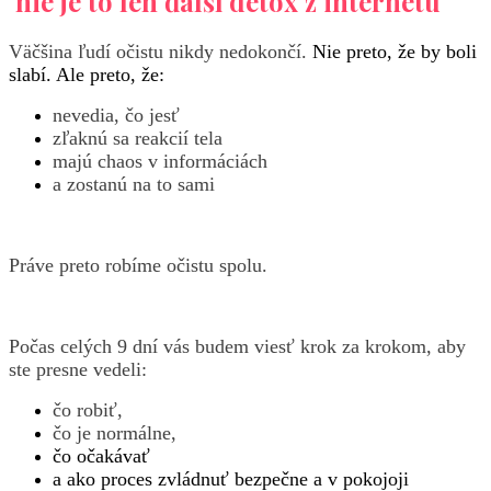
nie je to len ďalší detox z internetu
Väčšina ľudí očistu nikdy nedokončí.
Nie preto, že by boli
slabí. Ale preto, že:
nevedia, čo jesť
zľaknú sa reakcií tela
majú chaos v informáciách
a zostanú na to sami
Práve preto robíme očistu spolu.
Počas celých 9 dní vás budem viesť krok za krokom, aby
ste presne vedeli:
čo robiť,
čo je normálne,
čo očakávať
a ako proces zvládnuť bezpečne a v pokojoji