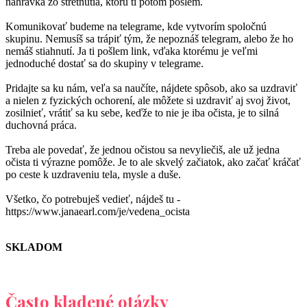
nahrávka zo stretnutia, ktorú ti potom pošlem.
Komunikovať budeme na telegrame, kde vytvorím spoločnú
skupinu. Nemusíš sa trápiť tým, že nepoznáš telegram, alebo že ho
nemáš stiahnutí. Ja ti pošlem link, vďaka ktorému je veľmi
jednoduché dostať sa do skupiny v telegrame.
Pridajte sa ku nám, veľa sa naučíte, nájdete spôsob, ako sa uzdraviť
a nielen z fyzických ochorení, ale môžete si uzdraviť aj svoj život,
zosilnieť, vrátiť sa ku sebe, keďže to nie je iba očista, je to silná
duchovná práca.
Treba ale povedať, že jednou očistou sa nevyliečiš, ale už jedna
očista ti výrazne pomôže. Je to ale skvelý začiatok, ako začať kráčať
po ceste k uzdraveniu tela, mysle a duše.
Všetko, čo potrebuješ vedieť, nájdeš tu -
https://www.janaearl.com/je/vedena_ocista
SKLADOM
Často kladené otázky