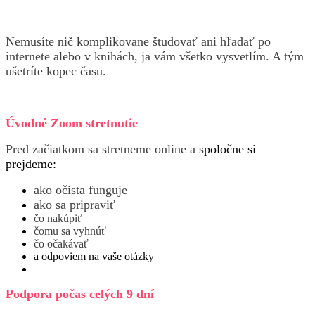
Nemusíte nič komplikovane študovať ani hľadať po
internete alebo v knihách, ja vám všetko vysvetlím. A tým
ušetríte kopec času.
Úvodné Zoom stretnutie
Pred začiatkom sa stretneme online a s
poločne si
prejdeme:
ako očista funguje
ako sa pripraviť
čo nakúpiť
čomu sa vyhnúť
čo očakávať
a odpoviem na vaše otázky
Podpora počas celých 9 dní