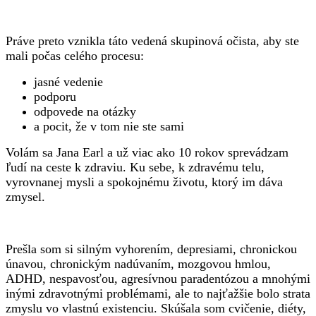
Práve preto vznikla táto vedená skupinová očista, aby ste
mali počas celého procesu:
jasné vedenie
podporu
odpovede na otázky
a pocit, že v tom nie ste sami
Volám sa Jana Earl a už viac ako 10 rokov sprevádzam
ľudí na ceste k zdraviu. Ku sebe, k zdravému telu,
vyrovnanej mysli a spokojnému životu, ktorý im dáva
zmysel.
Prešla som si silným vyhorením, depresiami, chronickou
únavou, chronickým nadúvaním, mozgovou hmlou,
ADHD, nespavosťou, agresívnou paradentózou a mnohými
inými zdravotnými problémami, ale to najťažšie bolo strata
zmyslu vo vlastnú existenciu. Skúšala som cvičenie, diéty,