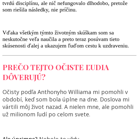
tvrdú disciplínu, ale nič nefungovalo dlhodobo, pretože
som riešila následky, nie príčinu.
Vďaka všetkým týmto životným skúškam som sa
neskutočne veľa naučila a preto teraz posúvam tieto
skúsenosti ďalej a ukazujem ľuďom cestu k uzdraveniu.
PREČO TEJTO OČISTE ĽUDIA
DÔVERUJÚ?
Očisty podľa Anthonyho Williama mi pomohli v
období, keď som bola úplne na dne. Doslova mi
vártili môj život nazad. A nielen mne, ale pomohli
už milionom ľudí po celom svete.
Ale úprimne?
Nebolo to vždy