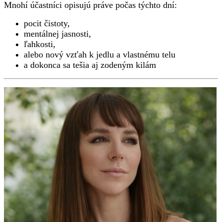
Mnohí účastníci opisujú práve počas týchto dní:
pocit čistoty,
mentálnej jasnosti,
ľahkosti,
alebo nový vzťah k jedlu a vlastnému telu
a dokonca sa tešia aj zodeným kilám