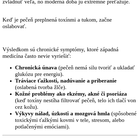
zvládnuť veľa, no moderná doba ju extrémne preťažuje.
Keď je pečeň preplnená toxínmi a tukom, začne
oslabovať.
Výsledkom sú chronické symptómy, ktoré západná
medicína často nevie vyriešiť:
Chronická únava
(pečeň nemá silu tvoriť a ukladať
glukózu pre energiu).
Tráviace ťažkosti
, nadúvanie a priberanie
(oslabená tvorba žlče).
Kožné problémy
ako ekzémy, akné či psoriáza
(keď toxíny nestíha filtrovať pečeň, telo ich tlačí von
cez kožu).
Výkyvy nálad, úzkosti a mozgová hmla
(spôsobené
toxickými ťažkými kovmi v tele, stresom, alebo
potlačenými emóciami).