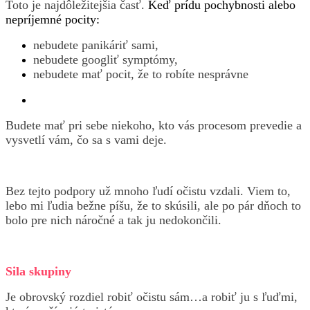
Toto je najdôležitejšia časť.
Keď prídu pochybnosti alebo
nepríjemné pocity:
nebudete panikáriť sami,
nebudete googliť symptómy,
nebudete mať pocit, že to robíte nesprávne
Budete mať pri sebe niekoho, kto vás procesom prevedie a
vysvetlí vám, čo sa s vami deje.
Bez tejto podpory už mnoho ľudí očistu vzdali. Viem to,
lebo mi ľudia bežne píšu, že to skúsili, ale po pár dňoch to
bolo pre nich náročné a tak ju nedokončili.
Sila skupiny
Je obrovský rozdiel robiť očistu sám…a robiť ju s ľuďmi,