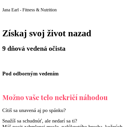
Jana Earl - Fitness & Nutrition
Získaj svoj život nazad
9 dňová vedená očista
Pod odborným vedením
Možno vaše telo nekričí náhodou
Cítiš sa unavená aj po spánku?
Snažíš sa schudnúť, ale nedarí sa ti?
Máš pocit zahmlenej mysle, nafúknutého brucha, kožných