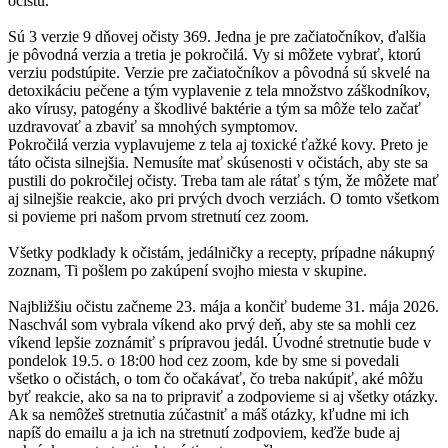
očistu.
Sú 3 verzie 9 dňovej očisty 369. Jedna je pre začiatočníkov, ďalšia
je pôvodná verzia a tretia je pokročilá. Vy si môžete vybrať, ktorú
verziu podstúpite. Verzie pre začiatočníkov a pôvodná sú skvelé na
detoxikáciu pečene a tým vyplavenie z tela množstvo záškodníkov,
ako vírusy, patogény a škodlivé baktérie a tým sa môže telo začať
uzdravovať a zbaviť sa mnohých symptomov.
Pokročilá verzia vyplavujeme z tela aj toxické ťažké kovy. Preto je
táto očista silnejšia. Nemusíte mať skúsenosti v očistách, aby ste sa
pustili do pokročilej očisty. Treba tam ale rátať s tým, že môžete mať
aj silnejšie reakcie, ako pri prvých dvoch verziách. O tomto všetkom
si povieme pri našom prvom stretnutí cez zoom.
Všetky podklady k očistám, jedálničky a recepty, prípadne nákupný
zoznam, Ti pošlem po zakúpení svojho miesta v skupine.
Najbližšiu očistu začneme 23. mája a končiť budeme 31. mája 2026.
Naschvál som vybrala víkend ako prvý deň, aby ste sa mohli cez
víkend lepšie zoznámiť s prípravou jedál. Úvodné stretnutie bude v
pondelok 19.5. o 18:00 hod cez zoom, kde by sme si povedali
všetko o očistách, o tom čo očakávať, čo treba nakúpiť, aké môžu
byť reakcie, ako sa na to pripraviť a zodpovieme si aj všetky otázky.
Ak sa nemôžeš stretnutia zúčastniť a máš otázky, kľudne mi ich
napíš do emailu a ja ich na stretnutí zodpoviem, keďže bude aj