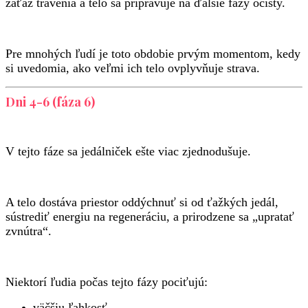
záťaž trávenia a telo sa pripravuje na ďalšie fázy očisty.
Pre mnohých ľudí je toto obdobie prvým momentom, kedy
si uvedomia, ako veľmi ich telo ovplyvňuje strava.
Dni 4-6 (fáza 6)
V tejto fáze sa jedálniček ešte viac zjednodušuje.
A telo dostáva priestor oddýchnuť si od ťažkých jedál,
sústrediť energiu na regeneráciu, a prirodzene sa „upratať
zvnútra“.
Niektorí ľudia počas tejto fázy pociťujú:
väčšiu ľahkosť