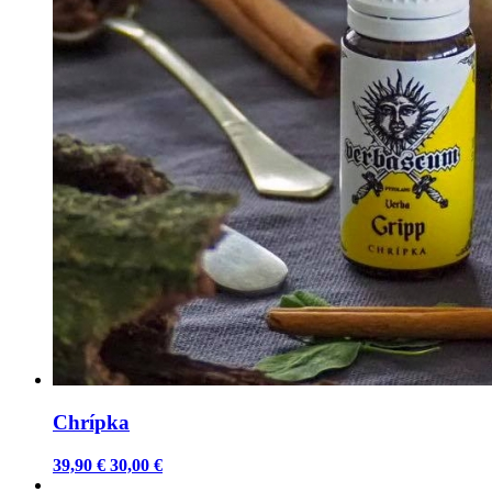
Chrípka
39,90 €
30,00 €