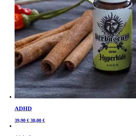
ADHD
39,90 €
30,00 €