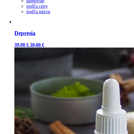
najnovšie
podľa ceny
podľa názvu
Depresia
39,90 €
30,00 €