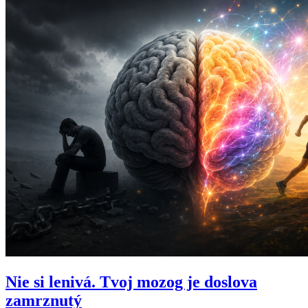
Nie si lenivá. Tvoj mozog je doslova
zamrznutý