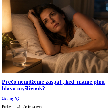
Prečo nemôžeme zaspať, keď máme plnú
hlavu myšlienok?
životný štýl
Prekvapí vás, čo je za tým.