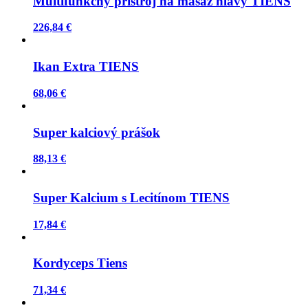
Multifunkčný prístroj na masáž hlavy TIENS
226,84 €
Ikan Extra TIENS
68,06 €
Super kalciový prášok
88,13 €
Super Kalcium s Lecitínom TIENS
17,84 €
Kordyceps Tiens
71,34 €