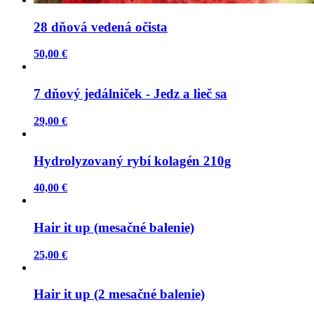
28 dňová vedená očista
50,00 €
7 dňový jedálniček - Jedz a lieč sa
29,00 €
Hydrolyzovaný rybí kolagén 210g
40,00 €
Hair it up (mesačné balenie)
25,00 €
Hair it up (2 mesačné balenie)