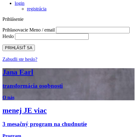
login
registrácia
Prihlásenie
Prihlasovacie Meno / email
Heslo
Zabudli ste heslo?
Jana Earl
transformácia osobnosti
O nás
menej JE viac
3 mesačný program na chudnutie
Program