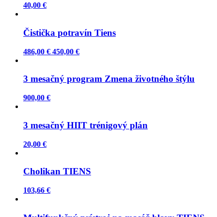
40,00 €
Čistička potravín Tiens
486,00 €
450,00 €
3 mesačný program Zmena životného štýlu
900,00 €
3 mesačný HIIT trénigový plán
20,00 €
Cholikan TIENS
103,66 €