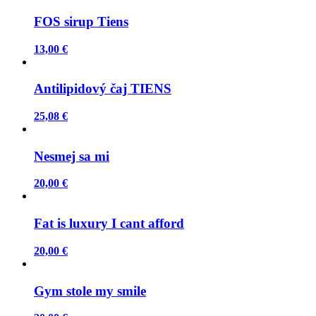
FOS sirup Tiens
13,00 €
Antilipidový čaj TIENS
25,08 €
Nesmej sa mi
20,00 €
Fat is luxury I cant afford
20,00 €
Gym stole my smile