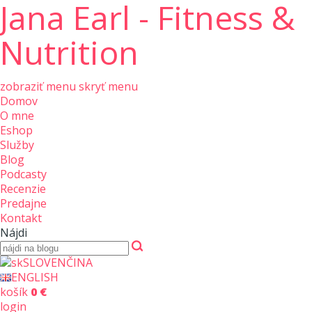
Jana Earl - Fitness &
Nutrition
zobraziť menu
skryť menu
Domov
O mne
Eshop
Služby
Blog
Podcasty
Recenzie
Predajne
Kontakt
Nájdi
SLOVENČINA
ENGLISH
košík
0 €
login