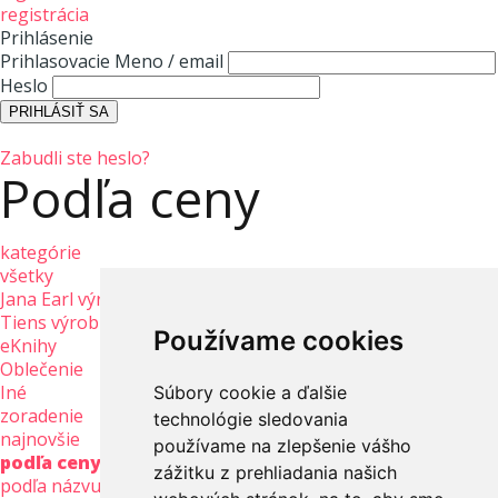
registrácia
Prihlásenie
Prihlasovacie Meno / email
Heslo
Zabudli ste heslo?
Podľa ceny
kategórie
všetky
Jana Earl výrobky
Tiens výrobky
Používame cookies
eKnihy
Oblečenie
Iné
Súbory cookie a ďalšie
zoradenie
technológie sledovania
najnovšie
používame na zlepšenie vášho
podľa ceny
zážitku z prehliadania našich
podľa názvu