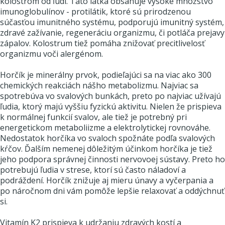
kolostrom od ľudí. Táto látka obsahuje vysoké množstvo
imunoglobulínov - protilátik, ktoré sú prirodzenou
súčasťou imunitného systému, podporujú imunitný systém,
zdravé zažívanie, regeneráciu organizmu, či potláča prejavy
zápalov. Kolostrum tiež pomáha znižovať precitlivelosť
organizmu voči alergénom.
Horčík je minerálny prvok, podieľajúci sa na viac ako 300
chemických reakciách nášho metabolizmu. Najviac sa
spotrebúva vo svalových bunkách, preto po najviac užívajú
ľudia, ktorý majú vyššiu fyzickú aktivitu. Nielen že prispieva
k normálnej funkcií svalov, ale tiež je potrebný pri
energetickom metaboliizme a elektrolytickej rovnováhe.
Nedostatok horčíka vo svaloch spožnáte podľa svalových
kŕčov. Ďalším nemenej dôležitým účinkom horčíka je tiež
jeho podpora správnej činnosti nervovoej sústavy. Preto ho
potrebujú ľudia v strese, ktorí sú často náladoví a
podráždení. Horčík znižuje aj mieru únavy a vyčerpania a
po náročnom dni vám pomôže lepšie relaxovať a oddýchnuť
si.
Vitamín K2 prispieva k udržaniu zdravých kostí a