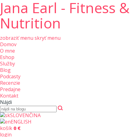
Jana Earl - Fitness &
Nutrition
zobraziť menu
skryť menu
Domov
O mne
Eshop
Služby
Blog
Podcasty
Recenzie
Predajne
Kontakt
Nájdi
SLOVENČINA
ENGLISH
košík
0 €
login