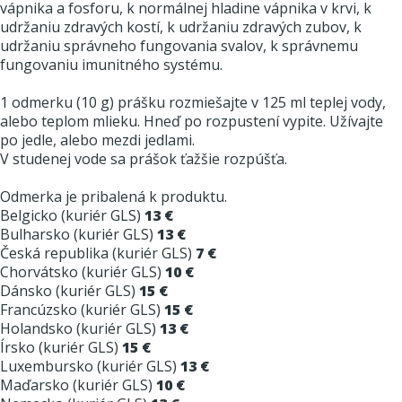
vápnika a fosforu, k normálnej hladine vápnika v krvi, k
udržaniu zdravých kostí, k udržaniu zdravých zubov, k
udržaniu správneho fungovania svalov, k správnemu
fungovaniu imunitného systému.
1 odmerku (10 g) prášku rozmiešajte v 125 ml teplej vody,
alebo teplom mlieku. Hneď po rozpustení vypite. Užívajte
po jedle, alebo mezdi jedlami.
V studenej vode sa prášok ťažšie rozpúšťa.
Odmerka je pribalená k produktu.
Belgicko (kuriér GLS)
13 €
Bulharsko (kuriér GLS)
13 €
Česká republika (kuriér GLS)
7 €
Chorvátsko (kuriér GLS)
10 €
Dánsko (kuriér GLS)
15 €
Francúzsko (kuriér GLS)
15 €
Holandsko (kuriér GLS)
13 €
Írsko (kuriér GLS)
15 €
Luxembursko (kuriér GLS)
13 €
Maďarsko (kuriér GLS)
10 €