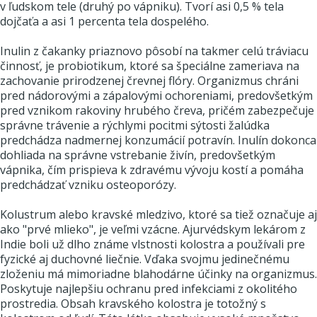
v ľudskom tele (druhý po vápniku). Tvorí asi 0,5 % tela
dojčaťa a asi 1 percenta tela dospelého.
Inulin z čakanky priaznovo pôsobí na takmer celú tráviacu
činnosť, je probiotikum, ktoré sa špeciálne zameriava na
zachovanie prirodzenej črevnej flóry. Organizmus chráni
pred nádorovými a zápalovými ochoreniami, predovšetkým
pred vznikom rakoviny hrubého čreva, pričém zabezpečuje
správne trávenie a rýchlymi pocitmi sýtosti žalúdka
predchádza nadmernej konzumácií potravín. Inulín dokonca
dohliada na správne vstrebanie živín, predovšetkým
vápnika, čím prispieva k zdravému vývoju kostí a pomáha
predchádzať vzniku osteoporózy.
Kolustrum alebo kravské mledzivo, ktoré sa tiež označuje aj
ako "prvé mlieko", je veľmi vzácne. Ajurvédskym lekárom z
Indie boli už dlho známe vlstnosti kolostra a používali pre
fyzické aj duchovné liečnie. Vďaka svojmu jedinečnému
zloženiu má mimoriadne blahodárne účinky na organizmus.
Poskytuje najlepšiu ochranu pred infekciami z okolitého
prostredia. Obsah kravského kolostra je totožný s