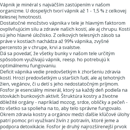
Vápnik je minéral s najväčším zastúpením v našom
organizme. U dospelých tvorí vápnik až 1 - 1,5 % z celkovej
telesnej hmotnosti.
Dostatočné množstvo vápnika v tele je hlavným faktorom
ovplivňujúcim silu a zdravie našich kostí, ale aj chrupu. Kosti
sú jeho hlavné úložisko. Z celkových telesných zásob sa
práve v kostiach nachádza až 99% vápnika, zvyšné
percensto je v chrupe, krvi a svalstve.
Dá sa povedať, že všetky bunky v našom tele určitým
spôsobom využívajú vápnik, reesp. ho potrebujú k
optimálnemu fungovaniu.
Deficit vápnika vedie predovšetkým k zhoršeniu zdravia
kostí. Hrozí predovšetkým u starších ľudí, ale aj tehotných
žien, vegánov, či u detí s jeho nedostatočným príjmom.
Fosfor je esenciálny minerál, ktorý sa každý deň podieľa na
stovkách bunkových aktivít. Štruktúra kostry a životne
dôležité orgány - napríklad mozog, srdce, obličky a pečeň -
to všetko sa spolieha na to, aby telo správne fungovalo.
Okrem zdravia kostry a orgánov medzi ďalšie kľúčové úlohy
patrí pomoc pri využívaní živín z potravín, ktoré jeme a
podpora detoxikácie. Fosfor je druhý najrozšírenejší prvok