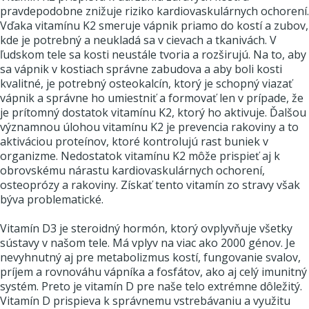
pravdepodobne znižuje riziko kardiovaskulárnych ochorení.
Vďaka vitamínu K2 smeruje vápnik priamo do kostí a zubov,
kde je potrebný a neukladá sa v cievach a tkanivách. V
ľudskom tele sa kosti neustále tvoria a rozširujú. Na to, aby
sa vápnik v kostiach správne zabudova a aby boli kosti
kvalitné, je potrebný osteokalcín, ktorý je schopný viazať
vápnik a správne ho umiestniť a formovať len v prípade, že
je prítomný dostatok vitamínu K2, ktorý ho aktivuje. Ďalšou
významnou úlohou vitamínu K2 je prevencia rakoviny a to
aktiváciou proteínov, ktoré kontrolujú rast buniek v
organizme. Nedostatok vitamínu K2 môže prispieť aj k
obrovskému nárastu kardiovaskulárnych ochorení,
osteoprózy a rakoviny. Získať tento vitamín zo stravy však
býva problematické.
Vitamín D3 je steroidný hormón, ktorý ovplyvňuje všetky
sústavy v našom tele. Má vplyv na viac ako 2000 génov. Je
nevyhnutný aj pre metabolizmus kostí, fungovanie svalov,
príjem a rovnováhu vápníka a fosfátov, ako aj celý imunitný
systém. Preto je vitamín D pre naše telo extrémne dôležitý.
Vitamín D prispieva k správnemu vstrebávaniu a využitu