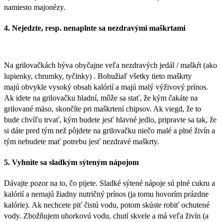
namiesto majonézy.
4. Nejedzte, resp. nenaplnte sa nezdravými maškrtami
Na grilovačkách býva obyčajne veľa nezdravých jedál / maškŕt (ako
lupienky, chrumky, tyčinky) . Bohužiaľ všetky tieto maškrty
majú obvykle vysoký obsah kalórií a majú malý výživový prínos.
Ak idete na grilovačku hladní, môže sa stať, že kým čakáte na
grilované mäso, skončíte pri maškrtení chipsov. Ak viegd, že to
bude chvíľu trvať, kým budete jesť hlavné jedlo, pripravte sa tak, že
si dáte pred tým než pôjdete na grilovačku niečo malé a plné živín a
tým nebudete mať potrebu jesť nezdravé maškrty.
5. Vyhnite sa sladkým sýteným nápojom
Dávajte pozor na to, čo pijete. Sladké sýtené nápoje sú plné cukru a
kalórií a nemajú žiadny nutričný prínos (ja tomu hovorím prázdne
kalórie). Ak nechcete piť čistú vodu, potom skúste robiť ochutené
vody. Zbožňujem uhorkovú vodu, chutí skvele a má veľa živín (a