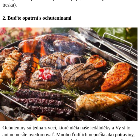
treska).
2. Buďte opatrní s ochuteninami
Ochuteniny sú jedna z vecí, ktoré ničia naše jedálničky a Vy si to
ani nemusíte uvedomovať. Mnoho ľudí ich nepočíta ako potraviny,