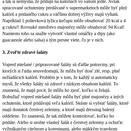
a tak si nemyslia, že pridajú na kalóriách vo vašom jedle. Avšak
spracované ochuteniny predávané v supermarketoch môže byť plný
kalórií a pridaného cukru a väčšinu dobrej výživy majú vyňatú.
Napríklad 1 polievková lyžica kečupu môže obsahovať 20 kcal a 4
g cukru!! Rovnaké množstvo majonézy môže obsahovať 94 Kcal!
Namiesto toho sa snažte vytvoriť vlastné omáčky a dipy (ako
guacamole alebo salsa) a tým presne viete, čo je v nich.
3. Zvoľte zdravé šaláty
Vopred miešané / pripravované šaláty sú ďalšie potraviny, pri
ktorých si ľudia neuvedomujú, že môžu byť dosť zlé, resp. plné
nežíadúcich kalórií. Problém je v tom, že každý si automaticky
myslí, že všetky šaláty sú zdravé s nízkym obsahom kalórií. To
znamená, že majú pocit, že môžu ho zjesť, koľko si želajú.
Bohužiaľ vopred miešané šaláty môžu byť plné majonézy a iných
ochutenín, ktoré pridávajú veľa kalórií. Skúste si vybrať šaláty, ktoré
majú dostatok čerstvej zeleniny, a ktoré majú dressing balený
oddelene. To znamená, že tak môžete kontrolovať, koľko ho
pridáte. Alebo si urobte vlastný šalát z čerstvej zeleniny a ochuťte
vyžmíkaným citrónom a koreninami, alebo mäkkým tvarohom