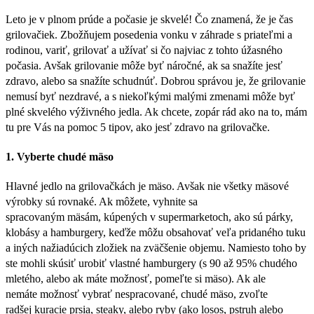
Leto je v plnom prúde a počasie je skvelé! Čo znamená, že je čas
grilovačiek. Zbožňujem posedenia vonku v záhrade s priateľmi a
rodinou, variť, grilovať a užívať si čo najviac z tohto úžasného
počasia. Avšak grilovanie môže byť náročné, ak sa snažíte jesť
zdravo, alebo sa snažíte schudnúť. Dobrou správou je, že grilovanie
nemusí byť nezdravé, a s niekoľkými malými zmenami môže byť
plné skvelého výživného jedla. Ak chcete, zopár rád ako na to, mám
tu pre Vás na pomoc 5 tipov, ako jesť zdravo na grilovačke.
1. Vyberte chudé mäso
Hlavné jedlo na grilovačkách je mäso. Avšak nie všetky mäsové
výrobky sú rovnaké. Ak môžete, vyhnite sa
spracovaným mäsám, kúpených v supermarketoch, ako sú párky,
klobásy a hamburgery, keďže môžu obsahovať veľa pridaného tuku
a iných nažiadúcich zložiek na zväčšenie objemu. Namiesto toho by
ste mohli skúsiť urobiť vlastné hamburgery (s 90 až 95% chudého
mletého, alebo ak máte možnosť, pomeľte si mäso). Ak ale
nemáte možnosť vybrať nespracované, chudé mäso, zvoľte
radšej kuracie prsia, steaky, alebo ryby (ako losos, pstruh alebo