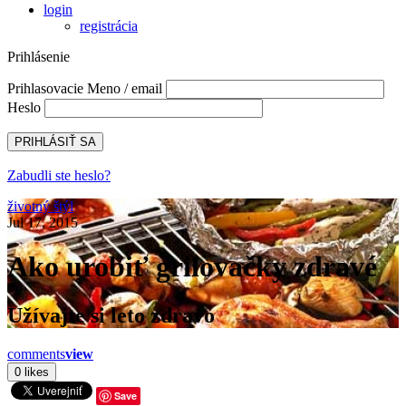
login
registrácia
Prihlásenie
Prihlasovacie Meno / email
Heslo
Zabudli ste heslo?
životný štýl
Jul 17, 2015
Ako urobiť grilovačky zdravé
Užívajte si leto zdravo
comments
view
Save