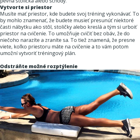
pevná stolička alebo schody.
Vytvorte si priestor
Musíte mať priestor, kde budete svoj tréning vykonávať. To
by mohlo znamenať, že budete musieť presunúť niektoré
časti nábytku ako stôl, stoličky alebo kreslá a tým si urboiť
priestor na cvičenie. To umožňuje cvičiť bez obáv, že do
niečoho narazíte a zraníte sa. To tiež znamená, že presne
viete, koľko priestoru máte na cvičenie a to vám potom
umožní vytvoriť tréningový plán.
Odstráňte možné rozptýlenie