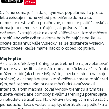
Save
Cvičenie doma je čím ďalej, tým viac populárne. To preto,
lebo existuje mnoho výhod pre cvičenie doma a to,
nemusíte cestovať do posilňovne, nemusíte platiť členské a
doma je to menej zastrašujúce, ak práve začínate s
cvičením. Existujú však niektoré kľúčové veci, ktoré môžete
urobiť, aby vaše cvičenie doma bolo čo najúčinnejšie, ak
chcete dosiahnuť vaše výsledky. as, že dostanete výsledky,
ktoré chcete, keďže máme naokolo kopec rozptílení.
Majte plán
Ak chcete efektívny tréning je potrebné ho najprv plánovať.
Pozrite sa a uvidíte, aké máte doma pomôcky a aké cvičenia
môžete robiť (ak chcete inšpirácie, pozrite si videá na mojej
stránke). Ak si naplánujete, ktoré cvičenia chcete robiť pred
tým, než začnete, tým budete môcť udržiavať vysokú
intenzitu a tým maximalizovať výhody tréningu a tým tiež
budete vedieť, aké pomôcky k vášmu tréningu potrebujete
a nebudete strácať čas. Na efektívni trénig vám môže stačiť
jednoducho fľaša s vodou, stopky, uterák alebo podložka a