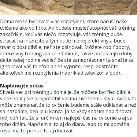
Doma môže byť oveľa viac rozptýlení, ktoré naruší naše
cvičenie ako vo fitku. Ak budete musieť stopnúť váš tréning
zakaždým, keď vás niečo rozptyluje, váš tréning bude
strácať na intenzite a tým bude menej efektívny a bude
trvať o dosť dlhšie, než ste plánovali. Môžete robiť dobrý,
intenzívny tréning iba za 30 minút, takže počas tejto doby
dajte vašej rodine vedieť, že ste zaneprázdnení a snažte sa
ignorovať váš telefón a tiež vypnite, resp. odstráňte
akékoľvek iné rozptýlenia (napríklad televízor a pod).
Naplánujte si čas
Skvelá vec pri tréningu doma je, že môžete byť flexibilní a
viete ho lepšie prispôsobiť vašmu životnému štýlu. Avšak to
môže znamenať, že to cvičenie budeme stále odkladať a než
sa nazdáme, deň je u konca. Ja sa vždy snažím naplánovať
môj deň tak, že si určím ten najlepší čas na cvičenie a aj sa
toho držím. Napíšem si to aj do diára, lebo to mi pomáha,
resp. ma to prinúti to aj dodržať.