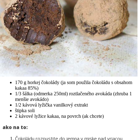
170 g horkej čokolády (ja som použila čokoládu s obsahom
kakaa 85%)
1/3 šálka (odmerka 250ml) roztlačeného avokáda (zhruba 1
menšie avokádo)
1/2 kávová lyžička vanilkový extrakt
štipka soli
2 kávové lyžice kakaa, na povrch (ak chcete)
ako na to:
Čokoládu rozpustite do jemna v miske nad vriacou