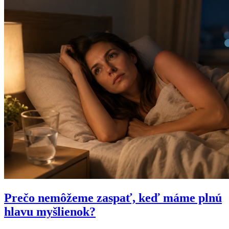
Prečo nemôžeme zaspať, keď máme plnú
hlavu myšlienok?