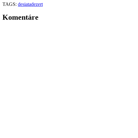
TAGS:
desiata
dezert
Komentáre