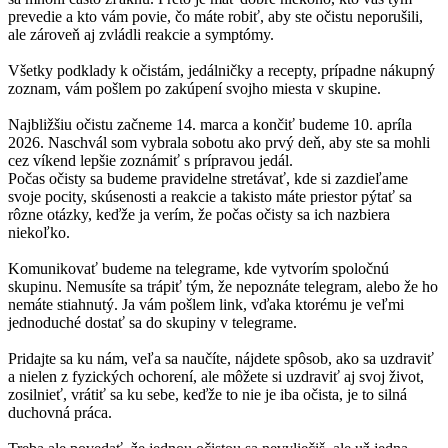
prevedie a kto vám povie, čo máte robiť, aby ste očistu neporušili,
ale zároveň aj zvládli reakcie a symptómy.
Všetky podklady k očistám, jedálničky a recepty, prípadne nákupný
zoznam, vám pošlem po zakúpení svojho miesta v skupine.
Najbližšiu očistu začneme 14. marca a končiť budeme 10. apríla
2026. Naschvál som vybrala sobotu ako prvý deň, aby ste sa mohli
cez víkend lepšie zoznámiť s prípravou jedál.
Počas očisty sa budeme pravidelne stretávať, kde si zazdieľame
svoje pocity, skúsenosti a reakcie a takisto máte priestor pýtať sa
rôzne otázky, keďže ja verím, že počas očisty sa ich nazbiera
niekoľko.
Komunikovať budeme na telegrame, kde vytvorím spoločnú
skupinu. Nemusíte sa trápiť tým, že nepoznáte telegram, alebo že ho
nemáte stiahnutý. Ja vám pošlem link, vďaka ktorému je veľmi
jednoduché dostať sa do skupiny v telegrame.
Pridajte sa ku nám, veľa sa naučíte, nájdete spôsob, ako sa uzdraviť
a nielen z fyzických ochorení, ale môžete si uzdraviť aj svoj život,
zosilnieť, vrátiť sa ku sebe, keďže to nie je iba očista, je to silná
duchovná práca.