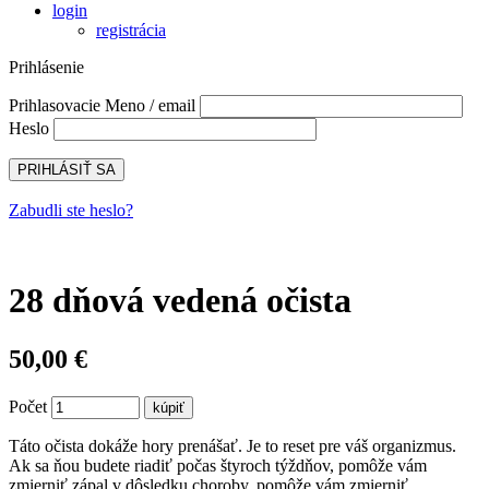
login
registrácia
Prihlásenie
Prihlasovacie Meno / email
Heslo
Zabudli ste heslo?
28 dňová vedená očista
50,00 €
Počet
Táto očista dokáže hory prenášať. Je to reset pre váš organizmus.
Ak sa ňou budete riadiť počas štyroch týždňov, pomôže vám
zmierniť zápal v dôsledku choroby, pomôže vám zmierniť