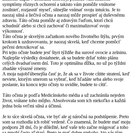
symptómy rôznych ochorení a takisto vám pomôže vnútorne
zosilnieť, rozjasniť myseľ, silnejšie vnímať svoju intuíciu. Je to
naozaj silná a liečivá očista a naozaj môže prospieť aj duševnému
zdraviu. Táto očista pomôže aj zdravým ľuďom, ktorí chcú
schudnúť alebo si chcú zachovať či maximalizovať svoju
výkonnosť.
Táto očista je skvelým začiatkom nového životného štýlu, prvým
krokom k uzdravovaniu, je naozaj skvelá, keď chceme pomôcť
pečeni detoxikovať sa.
Pri tejto očiste budete jesť štyri týždňe iba surové ovocie a zelninu.
Najlepšie výsledky dosiahnete, ak sa budete držať tohto plánu
celých dvadsaťosem dní. Toto je optimálna dĺžka, no už po týždni
zbadáte výrazné zmeny.
A moja najobľúbenejšia časť je, že ak sa v živote cítitte stratení, keď
neviete, ktorým smerom sa vybrať, keď hľadáte seba alebo svoje
poslanie, ku koncu tejto očisty to uvidíte, budete to cítiť.
Táto očista je podľa Medicínskeho média a už zachránila nejeden
život, vrátane toho môjho. Absolvovala som ich niekoľko a každá
jedna bola veľmi silná a účinná.
Je to síce skvelá očista, vie byť ale aj náročná na podstúpenie. Preto
som sa rozhodla ich robiť vedené. Čo znamená, že budete mať moju
podporu 28 dní, čo je dôležité, keď vaše telo začne reágovať a toho
sa mnohí často zľaknú. Preto je mať dobre niekoho, kto vás tým