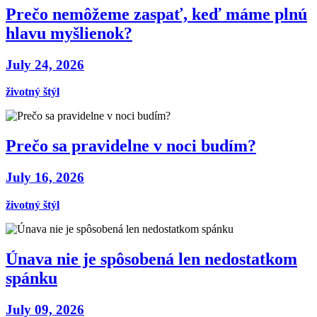
Prečo nemôžeme zaspať, keď máme plnú
hlavu myšlienok?
July 24, 2026
životný štýl
Prečo sa pravidelne v noci budím?
July 16, 2026
životný štýl
Únava nie je spôsobená len nedostatkom
spánku
July 09, 2026