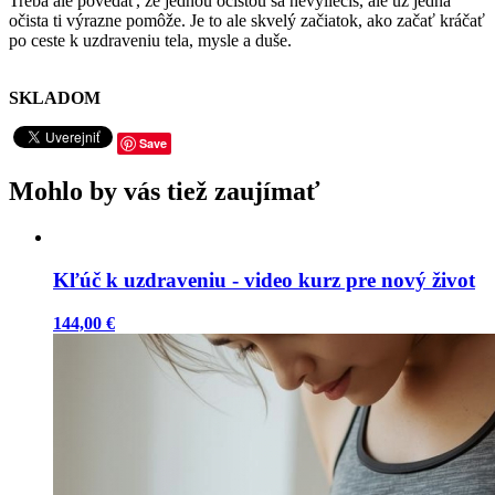
Treba ale povedať, že jednou očistou sa nevyliečiš, ale už jedna
očista ti výrazne pomôže. Je to ale skvelý začiatok, ako začať kráčať
po ceste k uzdraveniu tela, mysle a duše.
SKLADOM
Save
Mohlo by vás tiež zaujímať
Kľúč k uzdraveniu - video kurz pre nový život
144,00 €