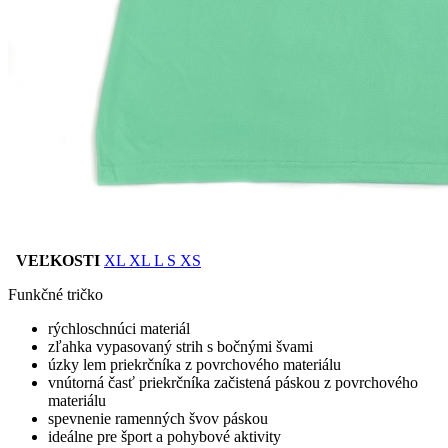
VEĽKOSTI
XL
XL
L
S
XS
Funkčné tričko
rýchloschnúci materiál
zľahka vypasovaný strih s bočnými švami
úzky lem priekrčníka z povrchového materiálu
vnútorná časť priekrčníka začistená páskou z povrchového
materiálu
spevnenie ramenných švov páskou
ideálne pre šport a pohybové aktivity