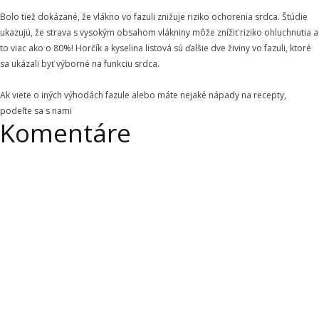
Bolo tiež dokázané, že vlákno vo fazuli znižuje riziko ochorenia srdca. Štúdie
ukazujú, že strava s vysokým obsahom vlákniny môže znížiť riziko ohluchnutia a
to viac ako o 80%! Horčík a kyselina listová sú ďalšie dve živiny vo fazuli, ktoré
sa ukázali byť výborné na funkciu srdca.
Ak viete o iných výhodách fazule alebo máte nejaké nápady na recepty,
podeľte sa s nami
Komentáre