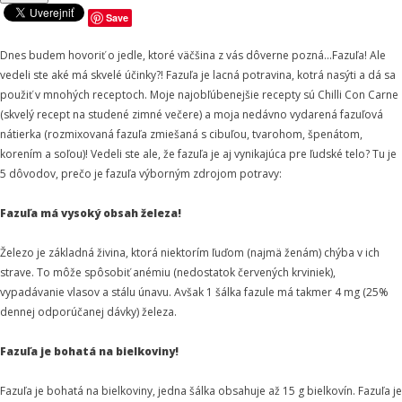
Save
Dnes budem hovoriť o jedle, ktoré väčšina z vás dôverne pozná...Fazuľa! Ale
vedeli ste aké má skvelé účinky?! Fazuľa je lacná potravina, kotrá nasýti a dá sa
použiť v mnohých receptoch. Moje najobľúbenejšie recepty sú Chilli Con Carne
(skvelý recept na studené zimné večere) a moja nedávno vydarená fazuľová
nátierka (rozmixovaná fazuľa zmiešaná s cibuľou, tvarohom, špenátom,
korením a soľou)! Vedeli ste ale, že fazuľa je aj vynikajúca pre ľudské telo? Tu je
5 dôvodov, prečo je fazuľa výborným zdrojom potravy:
Fazuľa má vysoký obsah železa!
Železo je základná živina, ktorá niektorím ľuďom (najmä ženám) chýba v ich
strave. To môže spôsobiť anémiu (nedostatok červených krviniek),
vypadávanie vlasov a stálu únavu. Avšak 1 šálka fazule má takmer 4 mg (25%
dennej odporúčanej dávky) železa.
Fazuľa je bohatá na bielkoviny!
Fazuľa je bohatá na bielkoviny, jedna šálka obsahuje až 15 g bielkovín. Fazuľa je