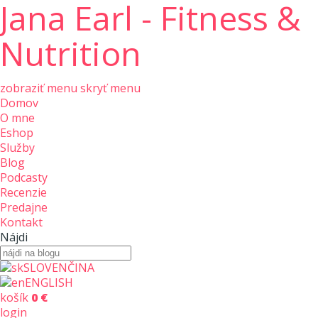
Jana Earl - Fitness &
Nutrition
zobraziť menu
skryť menu
Domov
O mne
Eshop
Služby
Blog
Podcasty
Recenzie
Predajne
Kontakt
Nájdi
SLOVENČINA
ENGLISH
košík
0 €
login