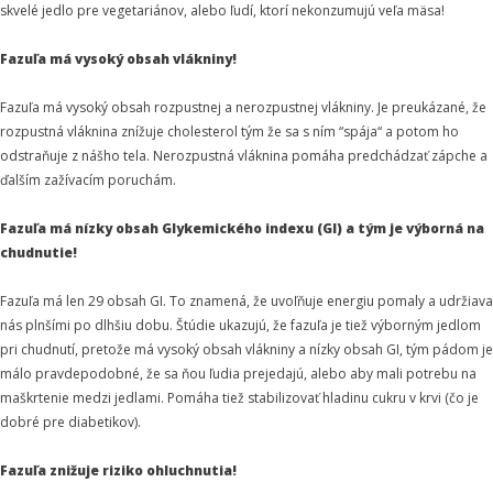
skvelé jedlo pre vegetariánov, alebo ľudí, ktorí nekonzumujú veľa mäsa!
Fazuľa má vysoký obsah vlákniny!
Fazuľa má vysoký obsah rozpustnej a nerozpustnej vlákniny. Je preukázané, že
rozpustná vláknina znížuje cholesterol tým že sa s ním “spája“ a potom ho
odstraňuje z nášho tela. Nerozpustná vláknina pomáha predchádzať zápche a
ďalším zažívacím poruchám.
Fazuľa má nízky obsah Glykemického indexu (GI) a tým je výborná na
chudnutie!
Fazuľa má len 29 obsah GI. To znamená, že uvoľňuje energiu pomaly a udržiava
nás plnšími po dlhšiu dobu. Štúdie ukazujú, že fazuľa je tiež výborným jedlom
pri chudnutí, pretože má vysoký obsah vlákniny a nízky obsah GI, tým pádom je
málo pravdepodobné, že sa ňou ľudia prejedajú, alebo aby mali potrebu na
maškrtenie medzi jedlami. Pomáha tiež stabilizovať hladinu cukru v krvi (čo je
dobré pre diabetikov).
Fazuľa znižuje riziko ohluchnutia!