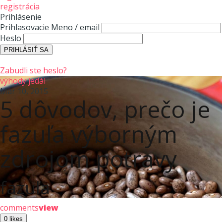
registrácia
Prihlásenie
Prihlasovacie Meno / email
Heslo
Zabudli ste heslo?
výhody jedál
Mar 10, 2015
5 dôvodov, prečo je
fazuľa výborným
zdrojom potravy
fazuľa
comments
view