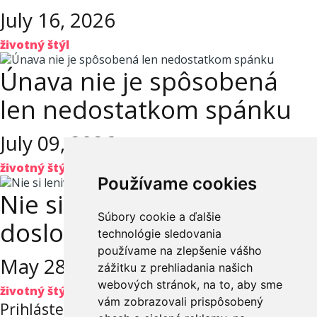
July 16, 2026
životný štýl
Únava nie je spôsobená
len nedostatkom spánku
July 09, 2026
životný štýl
Používame cookies
Nie si lenivá. Tvoj mozog je
Súbory cookie a ďalšie
doslova zamrznutý
technológie sledovania
používame na zlepšenie vášho
May 28, 2026
zážitku z prehliadania našich
webových stránok, na to, aby sme
životný štýl
vám zobrazovali prispôsobený
Prihláste sa na