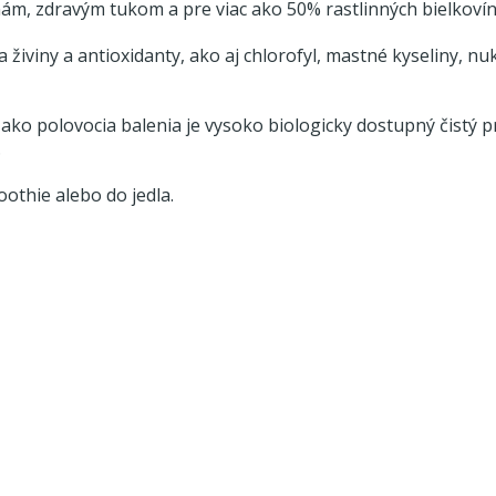
, zdravým tukom a pre viac ako 50% rastlinných bielkovín
a živiny a antioxidanty, ako aj chlorofyl, mastné kyseliny, nu
c ako polovocia balenia je vysoko biologicky dostupný čistý p
.
othie alebo do jedla.