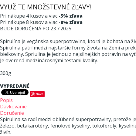
VYUŽITE MNOŽSTEVNÉ ZĽAVY!
Pri nákupe 4 kusov a viac
-5% zľava
Pri nákupe 8 kusov a viac
-8% zľava
BUDE DORUČENÁ PO 23.7.2025
Spirulína je vegánska superpotravina, ktorá je bohatá na živ
Spirulina patrí medzi najstaršie formy života na Zemi a pre
bielkoviny. Spriulina je jednou z najsilnejších potravín na 
Je overená medzinárosnými testami kvality.
300g
VYPREDANÉ
Save
Popis
Dávkovanie
Doručenie
Spirulina sa radí medzi obľúbené superpotraviny, pretože j
železo, betakarotény, fenolové kyseliny, tokoferoly, kysel
živín.