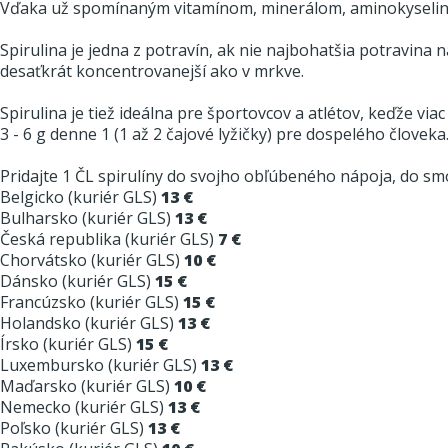
Vďaka už spomínaným vitamínom, minerálom, aminokyselinám
Spirulina je jedna z potravín, ak nie najbohatšia potravina n
desaťkrát koncentrovanejší ako v mrkve.
Spirulina je tiež ideálna pre športovcov a atlétov, keďže via
3 - 6 g denne 1 (1 až 2 čajové lyžičky) pre dospelého človeka
Pridajte 1 ČL spirulíny do svojho obľúbeného nápoja, do smo
Belgicko (kuriér GLS)
13 €
Bulharsko (kuriér GLS)
13 €
Česká republika (kuriér GLS)
7 €
Chorvátsko (kuriér GLS)
10 €
Dánsko (kuriér GLS)
15 €
Francúzsko (kuriér GLS)
15 €
Holandsko (kuriér GLS)
13 €
Írsko (kuriér GLS)
15 €
Luxembursko (kuriér GLS)
13 €
Maďarsko (kuriér GLS)
10 €
Nemecko (kuriér GLS)
13 €
Poľsko (kuriér GLS)
13 €