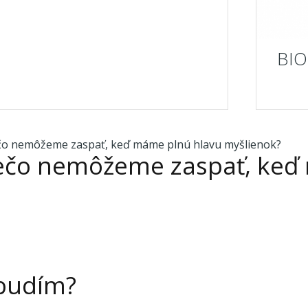
BIO
ečo nemôžeme zaspať, keď
 budím?