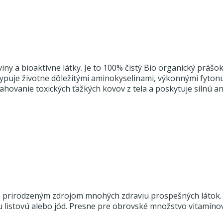
iny a bioaktívne látky. Je to 100% čistý Bio organický prášo
kypuje životne dôležitými aminokyselinami, výkonnými fytonu
vyťahovanie toxických ťažkých kovov z tela a poskytuje silnú 
e prirodzeným zdrojom mnohých zdraviu prospešných látok. O
inu listovú alebo jód. Presne pre obrovské množstvo vitamín