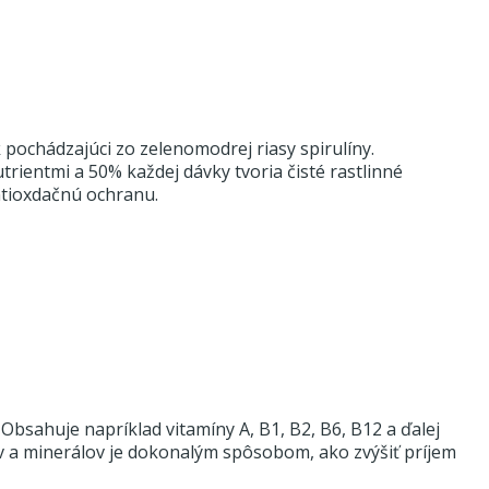
k pochádzajúci zo zelenomodrej riasy spirulíny.
trientmi a 50% každej dávky tvoria čisté rastlinné
antioxdačnú ochranu.
bsahuje napríklad vitamíny A, B1, B2, B6, B12 a ďalej
ov a minerálov je dokonalým spôsobom, ako zvýšiť príjem