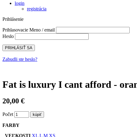
login
registrácia
Prihlásenie
Prihlasovacie Meno / email
Heslo
Zabudli ste heslo?
Fat is luxury I cant afford - ora
20,00 €
Počet
FARBY
VEĽKOSTI
XL
L
M
XS