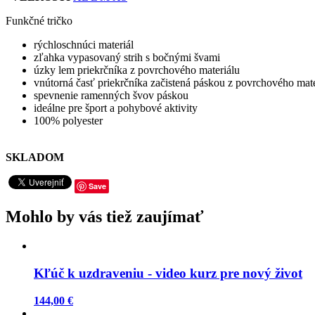
Funkčné tričko
rýchloschnúci materiál
zľahka vypasovaný strih s bočnými švami
úzky lem priekrčníka z povrchového materiálu
vnútorná časť priekrčníka začistená páskou z povrchového mate
spevnenie ramenných švov páskou
ideálne pre šport a pohybové aktivity
100% polyester
SKLADOM
Save
Mohlo by vás tiež zaujímať
Kľúč k uzdraveniu - video kurz pre nový život
144,00 €