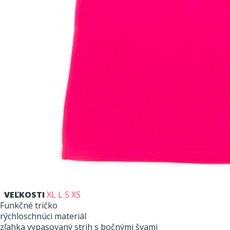
VEĽKOSTI
XL
L
S
XS
Funkčné tričko
rýchloschnúci materiál
zľahka vypasovaný strih s bočnými švami